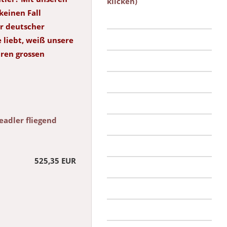
klicken)
keinen Fall
er deutscher
 liebt, weiß unsere
hren grossen
eadler fliegend
525,35 EUR