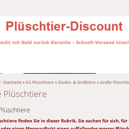
r:
Startseite
»
EG Plüschtiere
»
Studio- & Großtiere
»
Große Plüschti
 Plüschtiere
Plüschtiere
chtiere finden Sie in dieser Rubrik. Sie suchen für sich, fü
oder einen Messeauftritt einen auffallendes grosses Plüsc