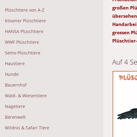
großen Plü
Plüschtiere von A-Z
übersehen.
Kösener Plüschtiere
Handarbeit
HANSA Plüschtiere
grossen Pl
Plüschtier
WWF Plüschtiere
Semo Plüschtiere
Auf 4 S
Haustiere
Hunde
Bauernhof
Wald- & Wiesentiere
Nagetiere
Bärenwelt
Wildnis & Safari Tiere