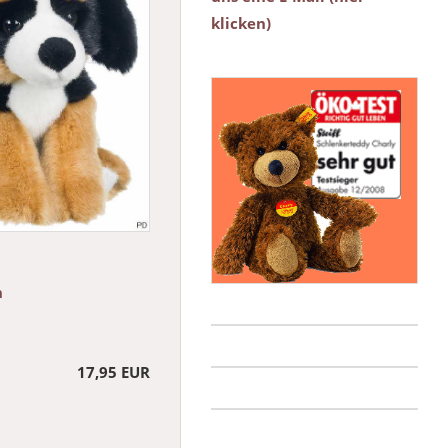
klicken)
n
17,95 EUR