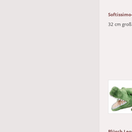
Softissimo
32 cm groß
Plüsch Le