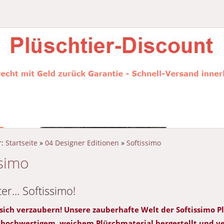
r:
Startseite
»
04 Designer Editionen
»
Softissimo
ssimo
er... Softissimo!
 sich verzaubern! Unsere zauberhafte Welt der Softissimo Pl
 hochwertigem, weichem Plüschmaterial hergestellt und v