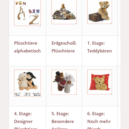
Plüschtiere
Erdgeschoß:
1. Etage:
2.E
alphabetisch
Plüschtiere
Teddybären
Fil
Sta
4. Etage:
5. Etage:
6. Etage:
Da
Designer
Besondere
Noch mehr
Ku
Plüschtiere
Anlässe
Plüsch...